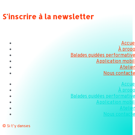
S'inscrire à la newsletter
Accue
À propo
Balades guidées performativ
Application mobi
Atelie
Nous contacte
Accue
À propo
Balades guidées performativ
Application mobi
Atelie
Nous contacte
© Si t’y danses